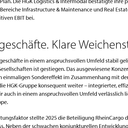
Plan. Die HGK Logistics & Intermodal bestätigte ihre 
 Bereiche Infrastructure & Maintenance und Real Estat
tiven EBIT bei.
ngeschäfte. Klare Weichens
eschäfte in einem anspruchsvollen Umfeld stabil gel
esellschaften ist gestiegen. Das ausgewiesene Konze
n einmaligen Sondereffekt im Zusammenhang mit der
die HGK-Gruppe konsequent weiter – integrierter, effi
r auch in einem anspruchsvollen Umfeld verlässlich lie
ppe.
tungsfaktor stellte 2025 die Beteiligung RheinCargo da
ss. Neben der schwachen konjunkturellen Entwicklung