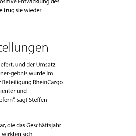
positive Entwicklung des
e trug sie wieder
tellungen
iefert, und der Umsatz
rner-gebnis wurde im
 Beteiligung RheinCargo
zienter und
fern“, sagt Steffen
r, die das Geschäftsjahr
 wirkten sich