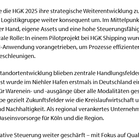
 die HGK 2025 ihre strategische Weiterentwicklung zur
 Logistikgruppe weiter konsequent um. Im Mittelpunk
er Hand, eigene Assets und eine hohe Steuerungsfähig
rale Rolle: In einem Pilotprojekt bei HGK Shipping wu
Anwendung vorangetrieben, um Prozesse effizienter
eschleunigen.
Standortentwicklung blieben zentrale Handlungsfelde
 wurde im Niehler Hafen erstmals in Deutschland ein
für Warenein- und -ausgänge über alle Modalitäten ges
e gezielt Zukunftsfelder wie die Kreislaufwirtschaft
d Nachhaltigkeit. Als regional verankertes Unternehme
Daseinsvorsorge für Köln und die Region.
tive Steuerung weiter geschärft – mit Fokus auf Quali