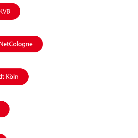
 KVB
r NetCologne
t Köln