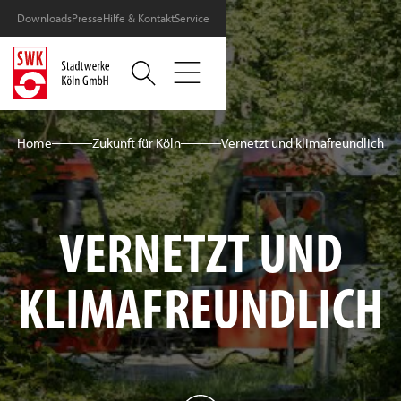
Downloads
Presse
Hilfe & Kontakt
Service
Home
Zukunft für Köln
Vernetzt und klimafreundlich
VERNETZT UND
KLIMAFREUNDLICH