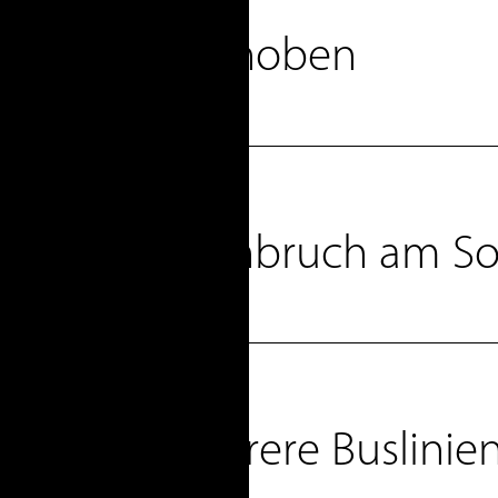
rtplatz verschoben
AG
seum Thielenbruch am So
AG
övenich: Mehrere Buslini