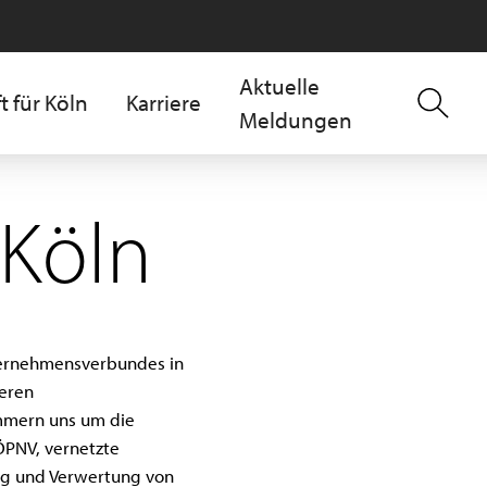
Aktuelle
t für Köln
Karriere
Meldungen
 Köln
ernehmens­verbundes in
eren
ümmern uns um die
ÖPNV, vernetzte
gung und Verwertung von