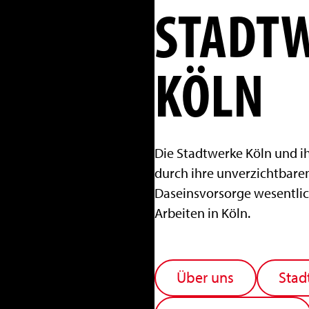
STADT
KÖLN
Die Stadtwerke Köln und ih
durch ihre unverzichtbare
Daseinsvorsorge wesentli
Arbeiten in Köln.
Über uns
Stad