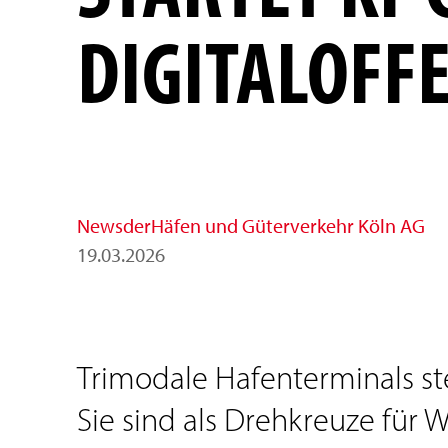
DIGITALOFF
News
der
Häfen und Güterverkehr Köln AG
19
.
03
.
2026
Trimodale Hafenterminals ste
Sie sind als Drehkreuze für 