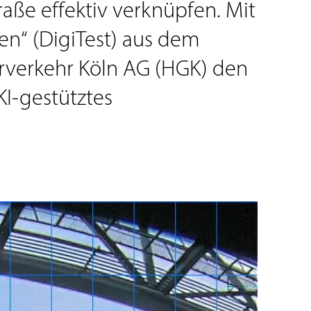
raße effektiv verknüpfen. Mit
en“ (DigiTest) aus dem
erverkehr Köln AG (HGK) den
KI-gestütztes