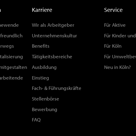
n
Karriere
Service
rmewende
Wir als Arbeitgeber
Für Aktive
afreundlich
Unternehmenskultur
Für Kinder un
erwegs
Benefits
Für Köln
talisierung
Tätigkeitsbereiche
Für Umweltbe
 mitgestalten
Ausbildung
Neu in Köln?
arbeitende
Einstieg
Fach- & Führungskräfte
Stellenbörse
Bewerbung
FAQ