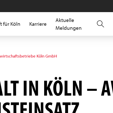
Aktuelle
t für Köln
Karriere
Meldungen
lwirtschaftsbetriebe Köln GmbH
ALT IN KÖLN – 
STEINSATZ