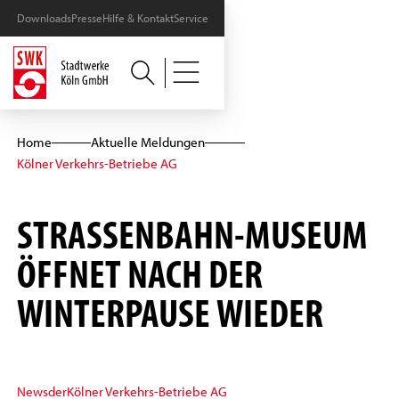
Downloads
Presse
Hilfe & Kontakt
Service
Home
Aktuelle Meldungen
Kölner Verkehrs-Betriebe AG
STRASSENBAHN-MUSEUM Ö
FFNET NACH DER W
INTERPAUSE WIEDER
News
der
Kölner Verkehrs-Betriebe AG