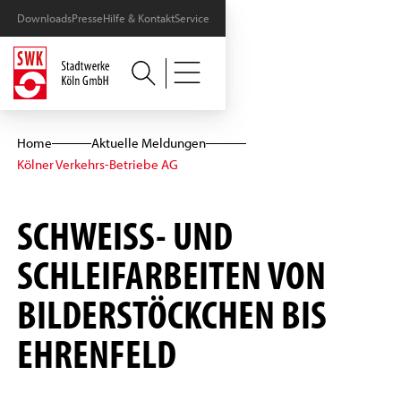
Downloads
Presse
Hilfe & Kontakt
Service
Home
Aktuelle Meldungen
Kölner Verkehrs-Betriebe AG
SCHWEISS- UND S
CHLEIFARBEITEN VON B
ILDERSTÖCKCHEN BIS E
HRENFELD