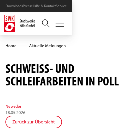
Downloads
Presse
Hilfe & Kontakt
Service
Home
Aktuelle Meldungen
SCHWEISS- UND S
CHLEIFARBEITEN IN POLL
News
der
18
.
05
.
2026
Zurück zur Übersicht