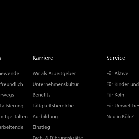
n
Karriere
Service
rmewende
Wir als Arbeitgeber
Für Aktive
afreundlich
Unternehmenskultur
Für Kinder un
erwegs
Benefits
Für Köln
talisierung
Tätigkeitsbereiche
Für Umweltbe
 mitgestalten
Ausbildung
Neu in Köln?
arbeitende
Einstieg
Fach- & Führungskräfte