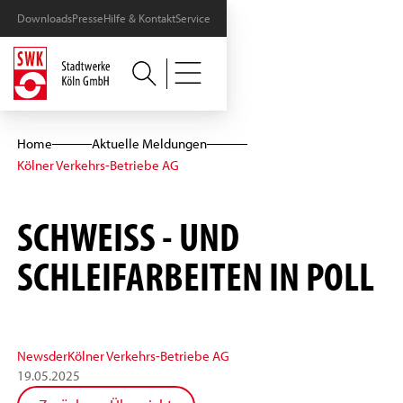
Downloads
Presse
Hilfe & Kontakt
Service
Home
Aktuelle Meldungen
Kölner Verkehrs-Betriebe AG
SCHWEISS - UND S
CHLEIFARBEITEN IN POLL
News
der
Kölner Verkehrs-Betriebe AG
19
.
05
.
2025