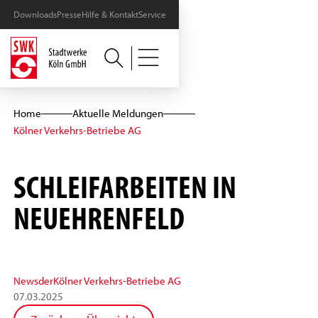
Downloads
Presse
Hilfe & Kontakt
Service
Home
Aktuelle Meldungen
Kölner Verkehrs-Betriebe AG
SCHLEIFARBEITEN IN
NEUEHRENFELD
News
der
Kölner Verkehrs-Betriebe AG
07
.
03
.
2025