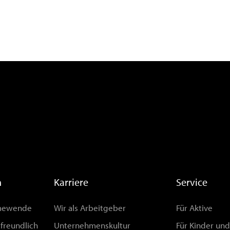
n
Karriere
Service
rmewende
Wir als Arbeitgeber
Für Aktive
afreundlich
Unternehmenskultur
Für Kinder un