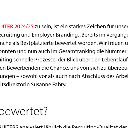
UITER 2024/25
zu sein, ist ein starkes Zeichen für unse
cruiting und Employer Branding. „Bereits im vergange
che als Bestplatzierte bewertet worden. Wir freuen un
konnten und nun auch im Gesamtranking die Nummer e
iting schnelle Prozesse, der Blick über den Lebenslauf 
elen Bewerbenden die Chance, uns von sich zu überze
gen – sowohl vor als auch nach Abschluss des Arbeit
tsdirektorin Susanne Fabry.
bewertet?
UITERS analysiert jährlich die Recruiting-Qualität de