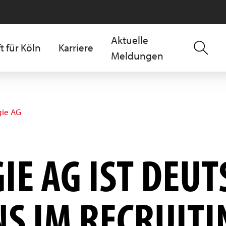
Aktuelle
t für Köln
Karriere
Meldungen
gie AG
IE AG IST DEU
S IM RECRUITI