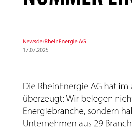
News
der
RheinEnergie AG
17
.
07
.
2025
Die RheinEnergie AG hat im
überzeugt: Wir belegen nicht
Energiebranche, sondern hab
Unternehmen aus 29 Branche