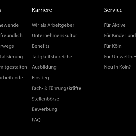
n
Karriere
Service
rmewende
Wir als Arbeitgeber
Für Aktive
afreundlich
Unternehmenskultur
Für Kinder un
erwegs
Benefits
Für Köln
talisierung
Tätigkeitsbereiche
Für Umweltbe
 mitgestalten
Ausbildung
Neu in Köln?
arbeitende
Einstieg
Fach- & Führungskräfte
Stellenbörse
Bewerbung
FAQ