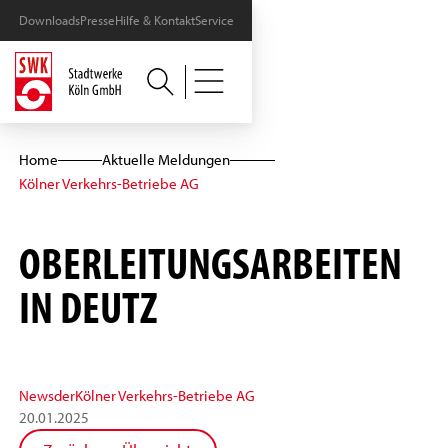
Downloads
Presse
Hilfe & Kontakt
Service
Home
Aktuelle Meldungen
Kölner Verkehrs-Betriebe AG
OBERLEITUNGSARBEITEN
IN DEUTZ
News
der
Kölner Verkehrs-Betriebe AG
20
.
01
.
2025