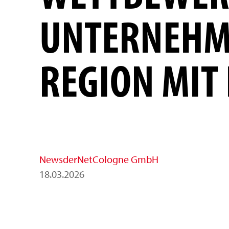
UNTERNEHME
REGION MIT
News
der
NetCologne GmbH
18
.
03
.
2026