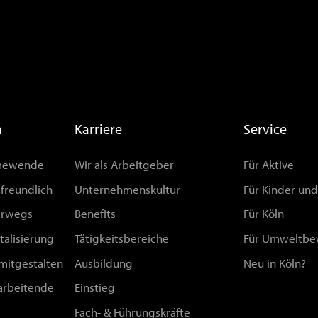
n
Karriere
Service
rmewende
Wir als Arbeitgeber
Für Aktive
afreundlich
Unternehmenskultur
Für Kinder un
erwegs
Benefits
Für Köln
talisierung
Tätigkeitsbereiche
Für Umweltbe
 mitgestalten
Ausbildung
Neu in Köln?
arbeitende
Einstieg
Fach- & Führungskräfte