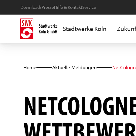
Downloads
Presse
Hilfe & Kontakt
Service
Stadtwerke Köln
Zukunf
Home
Aktuelle Meldungen
NetColog
NETCOLOGNE 
WETTBEWER