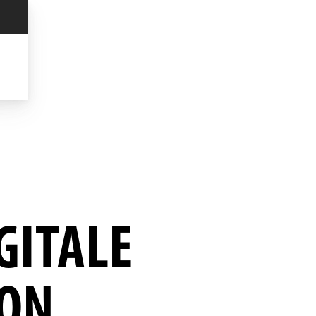
GITALE
VON