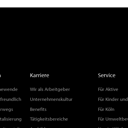
n
Karriere
Service
rmewende
Wir als Arbeitgeber
Für Aktive
afreundlich
Unternehmenskultur
Für Kinder un
erwegs
Benefits
Für Köln
talisierung
Tätigkeitsbereiche
Für Umweltbe