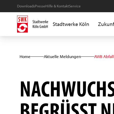
Downloads
Presse
Hilfe & Kontakt
Service
Stadtwerke Köln
Zukunf
Home
Aktuelle Meldungen
AWB Abfal
NACHWUCHS 
BEGRÜSST N