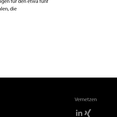
igen für den etwa fünf
len, die
Vernetzen