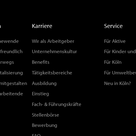
n
Karriere
Service
rmewende
Wir als Arbeitgeber
Für Aktive
afreundlich
Unternehmenskultur
Für Kinder un
erwegs
Benefits
Für Köln
talisierung
Tätigkeitsbereiche
Für Umweltbe
 mitgestalten
Ausbildung
Neu in Köln?
arbeitende
Einstieg
Fach- & Führungskräfte
Stellenbörse
Bewerbung
FAQ