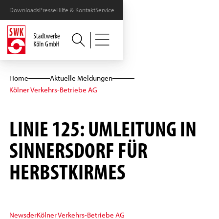
Downloads
Presse
Hilfe & Kontakt
Service
Home
Aktuelle Meldungen
Kölner Verkehrs-Betriebe AG
LINIE 125: UMLEITUNG IN
SINNERSDORF FÜR
HERBSTKIRMES
News
der
Kölner Verkehrs-Betriebe AG