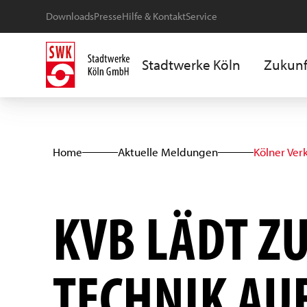
Downloads
Presse
Hilfe & Kontakt
Service
Stadtwerke Köln
Zukunf
Home
Aktuelle Meldungen
Kölner Ver
KVB LÄDT Z
TECHNIK AU