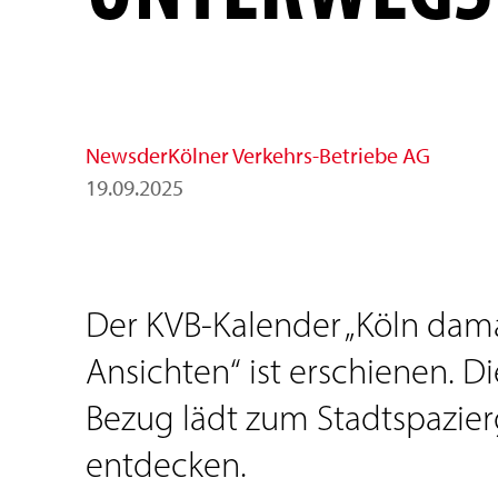
News
der
Kölner Verkehrs-Betriebe AG
19
.
09
.
2025
Der KVB-Kalender „Köln damal
Ansichten“ ist erschienen. D
Bezug lädt zum Stadtspazierg
entdecken.