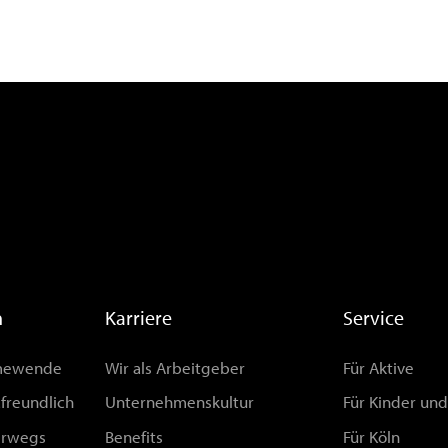
n
Karriere
Service
rmewende
Wir als Arbeitgeber
Für Aktive
afreundlich
Unternehmenskultur
Für Kinder un
erwegs
Benefits
Für Köln