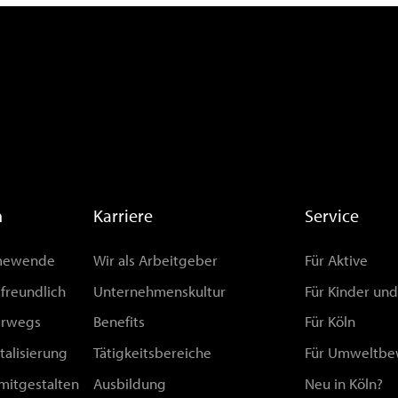
n
Karriere
Service
rmewende
Wir als Arbeitgeber
Für Aktive
afreundlich
Unternehmenskultur
Für Kinder un
erwegs
Benefits
Für Köln
talisierung
Tätigkeitsbereiche
Für Umweltbe
 mitgestalten
Ausbildung
Neu in Köln?