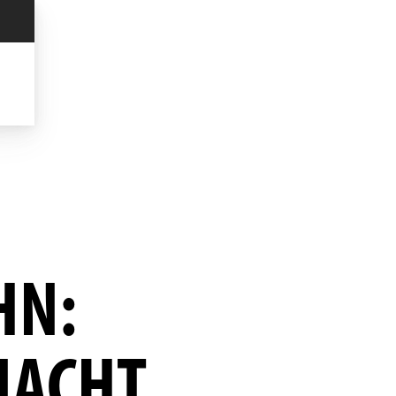
HN:
NACHT