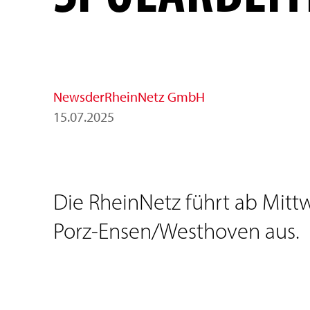
News
der
RheinNetz GmbH
15
.
07
.
2025
Die RheinNetz führt ab Mittw
Porz-Ensen/Westhoven aus.