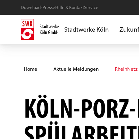
Downloads
Presse
Hilfe & Kontakt
Service
Stadtwerke Köln
Zukunf
Home
Aktuelle Meldungen
RheinNet
KÖLN-PORZ-
SPÜLARBEIT