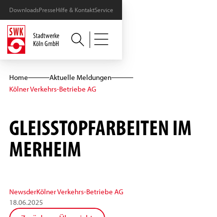
Downloads
Presse
Hilfe & Kontakt
Service
Home
Aktuelle Meldungen
Kölner Verkehrs-Betriebe AG
GLEISSTOPFARBEITEN IM
MERHEIM
News
der
Kölner Verkehrs-Betriebe AG
18
.
06
.
2025