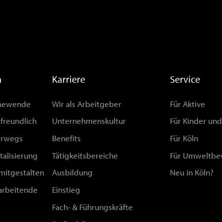
n
Karriere
Service
rmewende
Wir als Arbeitgeber
Für Aktive
afreundlich
Unternehmenskultur
Für Kinder un
erwegs
Benefits
Für Köln
talisierung
Tätigkeitsbereiche
Für Umweltbe
 mitgestalten
Ausbildung
Neu in Köln?
arbeitende
Einstieg
Fach- & Führungskräfte