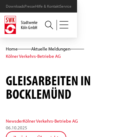
Downloads
Presse
Hilfe & Kontakt
Service
Home
Aktuelle Meldungen
Kölner Verkehrs-Betriebe AG
GLEISARBEITEN IN
BOCKLEMÜND
News
der
Kölner Verkehrs-Betriebe AG
06
.
10
.
2025