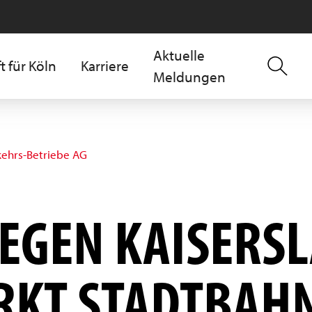
Aktuelle
t für Köln
Karriere
Meldungen
kehrs-Betriebe AG
GEGEN KAISERS
RKT STADTBAH