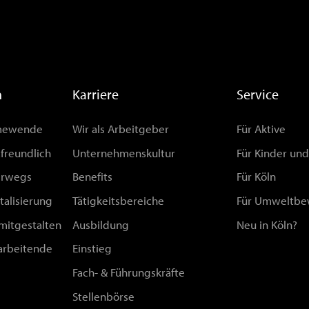
n
Karriere
Service
rmewende
Wir als Arbeitgeber
Für Aktive
afreundlich
Unternehmenskultur
Für Kinder un
erwegs
Benefits
Für Köln
talisierung
Tätigkeitsbereiche
Für Umweltbe
 mitgestalten
Ausbildung
Neu in Köln?
arbeitende
Einstieg
Fach- & Führungskräfte
Stellenbörse