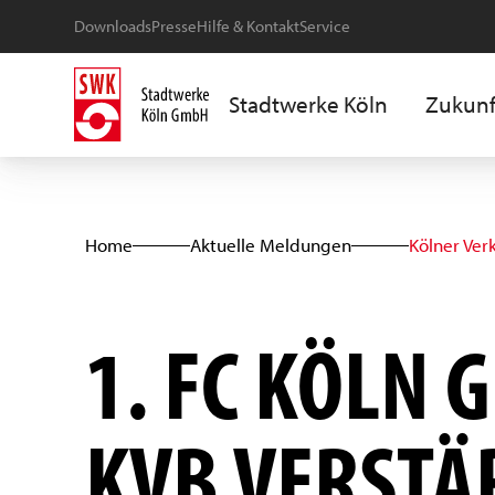
Downloads
Presse
Hilfe & Kontakt
Service
Stadtwerke Köln
Zukunf
Home
Aktuelle Meldungen
Kölner Ver
1. FC KÖLN 
KVB VERSTÄ